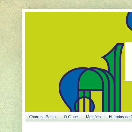
Choro na Pauta
O Clube
Memória
Histórias do 