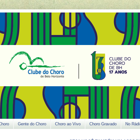
Choro
Gente do Choro
Choro ao Vivo
Choro Gravado
No Rádi