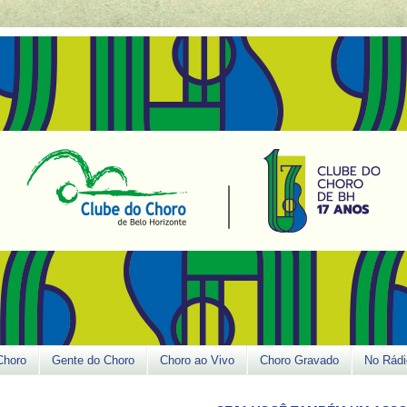
Choro
Gente do Choro
Choro ao Vivo
Choro Gravado
No Rádi