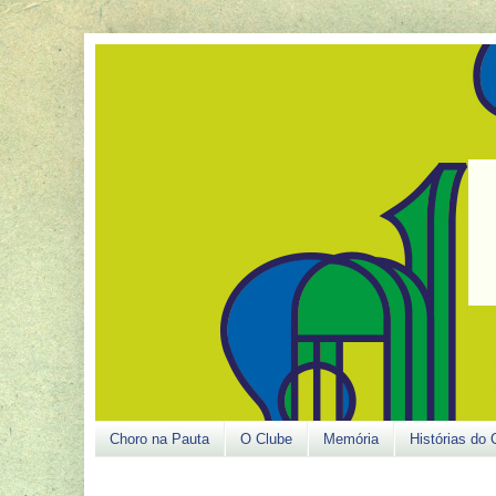
Choro na Pauta
O Clube
Memória
Histórias do 