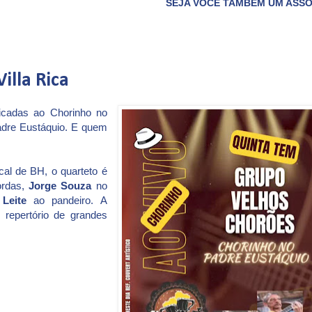
SEJA VOCÊ TAMBÉM UM ASSOCIADO DO CLUBE D
illa Rica
dicadas ao Chorinho no
Padre Eustáquio. E quem
cal de BH, o quarteto é
ordas,
Jorge Souza
no
Leite
ao pandeiro. A
 repertório de grandes