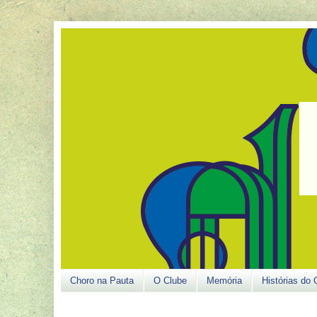
Choro na Pauta
O Clube
Memória
Histórias do 