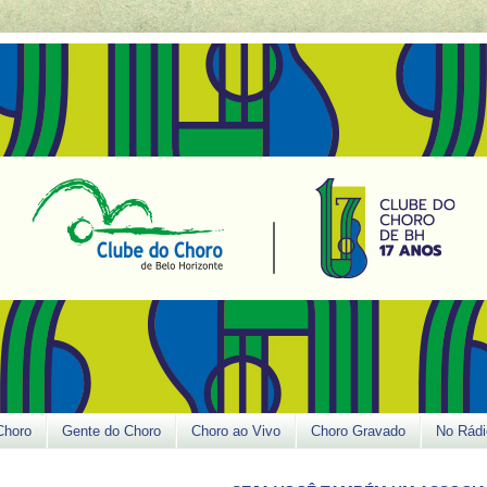
Choro
Gente do Choro
Choro ao Vivo
Choro Gravado
No Rádi