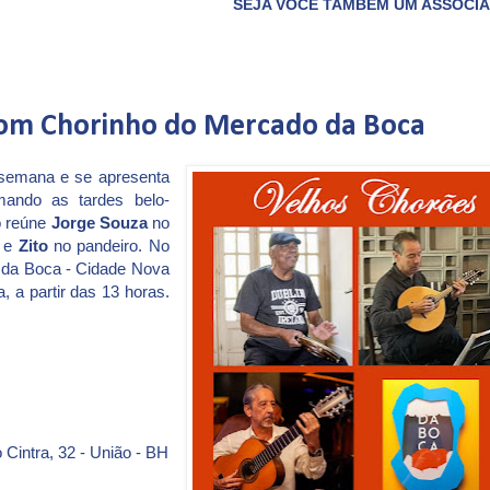
SEJA VOCÊ TAMBÉM UM ASSOCIADO DO CLUBE 
com Chorinho do Mercado da Boca
semana e se apresenta
ando as tardes belo-
o reúne
Jorge Souza
no
a e
Zito
no pandeiro. No
o da Boca - Cidade Nova
 a partir das 13 horas.
 Cintra, 32 - União - BH