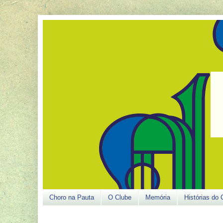
Choro na Pauta
O Clube
Memória
Histórias do 