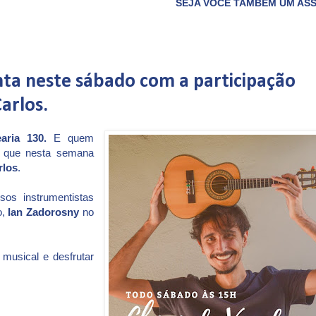
SEJA VOCÊ TAMBÉM UM ASSOCIADO DO CLUBE
nta neste sábado com a participação
Carlos.
aria 130.
E quem
, que nesta semana
rlos
.
os instrumentistas
o,
Ian Zadorosny
no
 musical e desfrutar