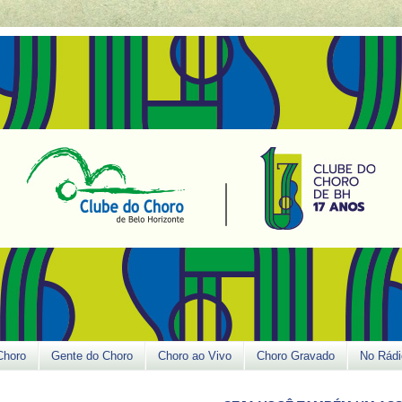
Choro
Gente do Choro
Choro ao Vivo
Choro Gravado
No Rádi