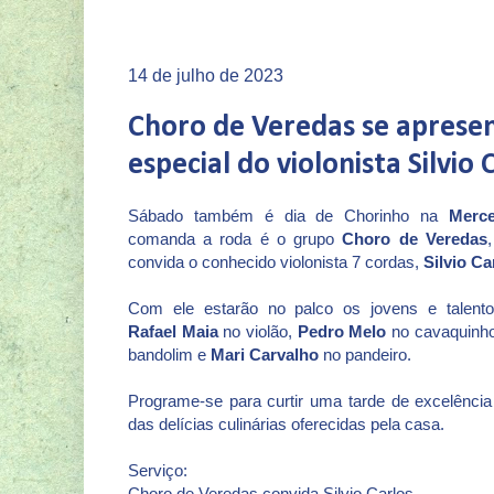
14 de julho de 2023
Choro de Veredas se aprese
especial do violonista Silvio 
Sábado também é dia de Chorinho na
Merce
comanda a roda é o grupo
Choro de Veredas
convida o conhecido violonista 7 cordas,
Silvio Ca
Com ele estarão no palco os jovens e talentos
Rafael Maia
no violão,
Pedro Melo
no cavaquinh
bandolim e
Mari Carvalho
no pandeiro.
Programe-se para curtir uma tarde de excelência
das delícias culinárias oferecidas pela casa.
Serviço:
Choro de Veredas convida Silvio Carlos