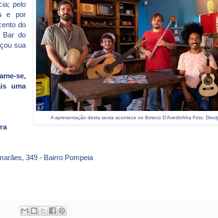
ia; pelo
s
e por
cento do
o Bar do
eçou sua
ame-se,
ais uma
A apresentação desta sexta acontece no Boteco D'Avedinhha Foto: Divu
ra
marães, 349 - Bairro Pompeia