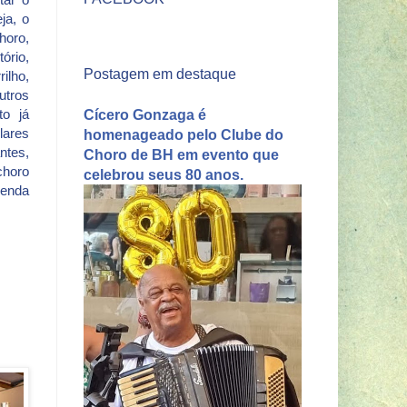
ja, o
horo,
ório,
Postagem em destaque
ilho,
utros
Cícero Gonzaga é
to já
lares
homenageado pelo Clube do
ntes,
Choro de BH em evento que
choro
celebrou seus 80 anos.
genda