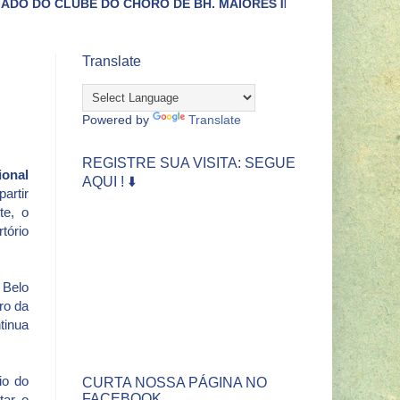
 DO CHORO DE BH. MAIORES INFORMAÇÕES LIGUE (31)3422-44
Translate
a
Powered by
Translate
REGISTRE SUA VISITA: SEGUE
onal
AQUI ! ⬇️
artir
te, o
tório
 Belo
ro da
tinua
io do
CURTA NOSSA PÁGINA NO
FACEBOOK
tar o