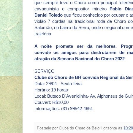
que sempre teve o Choro como principal referênc
cavaquinista e compositor mineiro
Pablo Dia
Daniel Toledo
que ficou conhecido por ocupar o a
violão 7 cordas na tradicional roda de Choro d
Salomão, no bairro da Serra, onde o regional com
trajetória.
A noite promete ser da melhores. Progr
convide os amigos para desfrutarem de m
atração da Semana Nacional do Choro 2022.
SERVIÇO
Clube do Choro de BH convida Regional da Ser
Data: 29/04 - Sexta-feira
Horário: 19 horas
Local: Buteco D'Avenidinha- Av. Alphonsus de Gui
Couvert: R$10,00
Informações: (31) 99542-4651
Postado por
Clube do Choro de Belo Horizonte
às
10:29