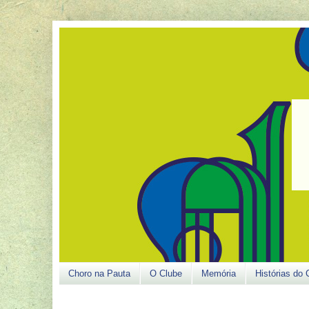
Choro na Pauta
O Clube
Memória
Histórias do 