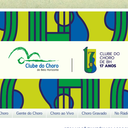
Choro
Gente do Choro
Choro ao Vivo
Choro Gravado
No Rádi