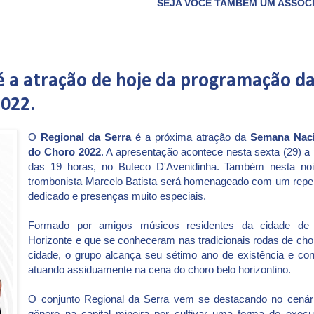
SEJA VOCÊ TAMBÉM UM ASSOCIADO DO CLUBE
é a atração de hoje da programação d
022.
O
Regional da Serra
é a próxima atração da
Semana Naci
do Choro 2022
. A apresentação acontece nesta sexta (29) a p
das 19 horas, no Buteco D'Avenidinha. Também nesta noi
trombonista Marcelo Batista será homenageado com um reper
dedicado e presenças muito especiais.
Formado por amigos músicos residentes da cidade de
Horizonte e que se conheceram nas tradicionais rodas de cho
cidade, o grupo alcança seu sétimo ano de existência e con
atuando assiduamente na cena do choro belo horizontino.
O conjunto Regional da Serra vem se destacando no cenár
gênero na capital mineira por cultivar uma forma de execu