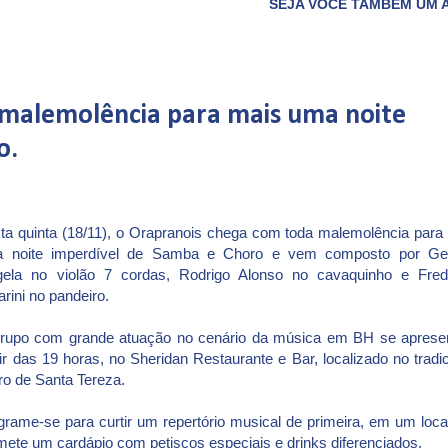
SEJA VOCÊ TAMBÉM UM ASSOCIADO DO CLU
malemolência para mais uma noite
o.
ta quinta (18/11), o Orapranois chega com toda malemolência para
 noite imperdível de Samba e Choro e vem composto por Ge
ela no violão 7 cordas, Rodrigo Alonso no cavaquinho e Fred
arini no pandeiro.
rupo com grande atuação no cenário da música em BH se aprese
tir das 19 horas, no Sheridan Restaurante e Bar, localizado no tradic
rro de Santa Tereza.
grame-se para curtir um repertório musical de primeira, em um loca
mete um cardápio com petiscos especiais e drinks diferenciados.