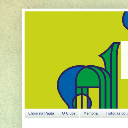
Choro na Pauta
O Clube
Memória
Histórias do 