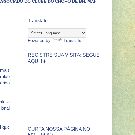
BE DO CHORO DE BH. MAIORES INFORMAÇÕES LIGUE (31)3422
Translate
Powered by
Translate
REGISTRE SUA VISITA: SEGUE
AQUI ! ⬇️
 mais
raldo
erico
nta a
ional
l que
CURTA NOSSA PÁGINA NO
FACEBOOK