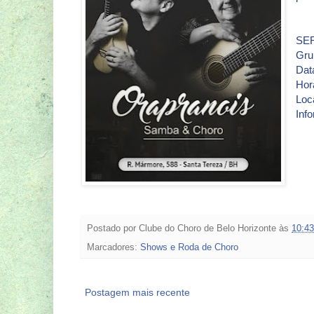
SE
Gru
Data
Hor
Loc
Inf
Postado por
Clube do Choro de Belo Horizonte
às
10:43
Marcadores:
Shows e Roda de Choro
Postagem mais recente