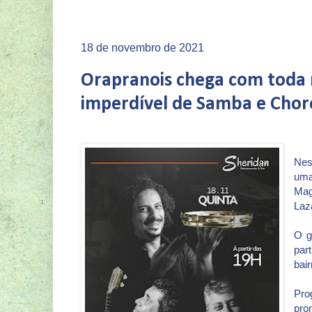
18 de novembro de 2021
Orapranois chega com toda 
imperdível de Samba e Chor
Nes
uma
Mag
Laz
O g
par
bai
Pro
pro