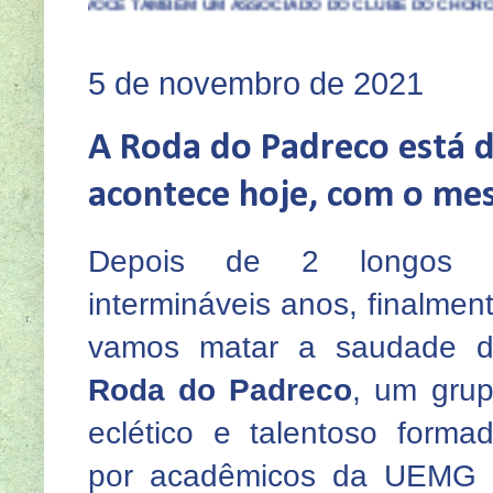
Ê TAMBÉM UM ASSOCIADO DO CLUBE DO CHORO DE BH. MAIORES
5 de novembro de 2021
A Roda do Padreco está d
acontece hoje, com o mes
Depois de 2 longos 
intermináveis anos, finalmen
vamos matar a saudade 
Roda do Padreco
,
um gru
eclético e talentoso forma
por acadêmicos da UEMG