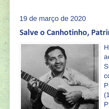
SEJA VOCÊ TA
19 de março de 2020
Salve o Canhotinho, Pat
H
a
S
c
P
(
P