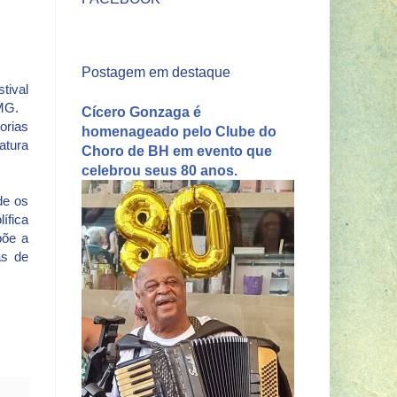
Postagem em destaque
tival
/MG.
Cícero Gonzaga é
orias
homenageado pelo Clube do
atura
Choro de BH em evento que
celebrou seus 80 anos.
de os
ífica
põe a
as de