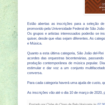
Estão abertas as inscrições para a seleção de p
promovido pela Universidade Federal de São João 
Os grupos e artistas interessados poderão se in
quiser, desde que elas sejam diferentes. As categor
e Música.
Quanto a esta última categoria, São João del-Rei
acordes das orquestras bicentenárias, passando p
produção contemporânea de música popular. Dian
estimular e dar voz a um conjunto multifacetad
conversa.
Para cada categoria haverá uma ajuda de custo, q
As inscrições vão até o dia 10 de março de 2020, 
Postado por
Clube do Choro de Belo Horizonte
às
07:30