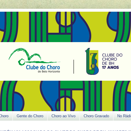
Choro
Gente do Choro
Choro ao Vivo
Choro Gravado
No Rádi