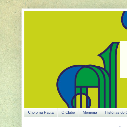
Choro na Pauta
O Clube
Memória
Histórias do 