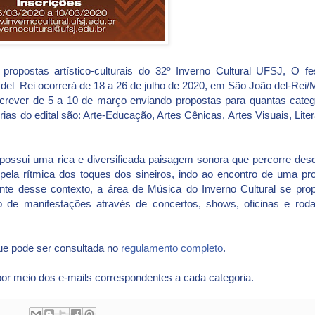
ropostas artístico-culturais do 32º Inverno Cultural UFSJ, O fes
del–Rei ocorrerá de 18 a 26 de julho de 2020, em São João del-Rei
screver de 5 a 10 de março enviando propostas para quantas categ
ias do edital são: Arte-Educação, Artes Cênicas, Artes Visuais, Liter
 possui uma rica e diversificada paisagem sonora que percorre des
ela rítmica dos toques dos sineiros, indo ao encontro de uma prol
te desse contexto, a área de Música do Inverno Cultural se pro
o de manifestações através de concertos, shows, oficinas e rod
ue pode ser consultada no
regulamento completo
.
por meio dos e-mails correspondentes a cada categoria.