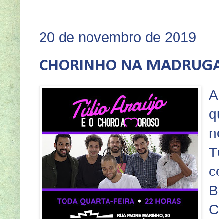
SEJA VO
20 de novembro de 2019
CHORINHO NA MADRUG
A
q
n
T
c
B
C