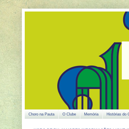
Choro na Pauta
O Clube
Memória
Histórias do 