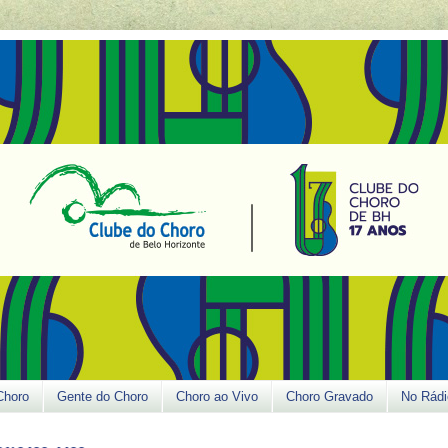
Choro
Gente do Choro
Choro ao Vivo
Choro Gravado
No Rádi