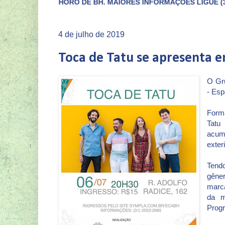
RO DE BH. MAIORES INFORMAÇÕES LIGUE (31)3422-4433.
4 de julho de 2019
Toca de Tatu se apresenta e
O Gru
- Esp
Forma
Tatu
acum
exter
Tend
gêne
marca
da m
Prog