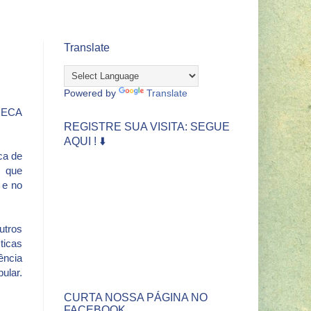
Translate
Powered by
Translate
o ECA
REGISTRE SUA VISITA: SEGUE
AQUI ! ⬇️
ca de
, que
 e no
utros
icas
ência
ular.
CURTA NOSSA PÁGINA NO
FACEBOOK