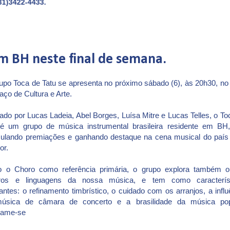
m BH neste final de semana.
po Toca de Tatu se apresenta no próximo sábado (6), às 20h30, n
aço de Cultura e Arte.
do por Lucas Ladeia, Abel Borges, Luísa Mitre e Lucas Telles, o To
 é um grupo de música instrumental brasileira residente em BH
ulando premiações e ganhando destaque na cena musical do país
ior.
o o Choro como referência primária, o grupo explora também o
ros e linguagens da nossa música, e tem como característ
ntes: o refinamento timbrístico, o cuidado com os arranjos, a influ
úsica de câmara de concerto e a brasilidade da música pop
rame-se