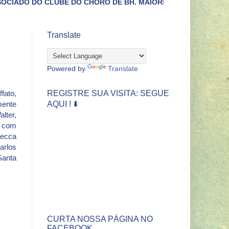
DO CHORO DE BH. MAIORES INFORMAÇÕES LIGUE (31)3422-44
Translate
Powered by
Translate
REGISTRE SUA VISITA: SEGUE
fato,
AQUI ! ⬇️
ente
lter,
 com
ecca
rlos
Santa
CURTA NOSSA PÁGINA NO
FACEBOOK