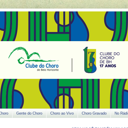
Choro
Gente do Choro
Choro ao Vivo
Choro Gravado
No Rádi