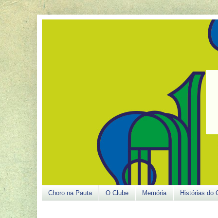
Choro na Pauta
O Clube
Memória
Histórias do 