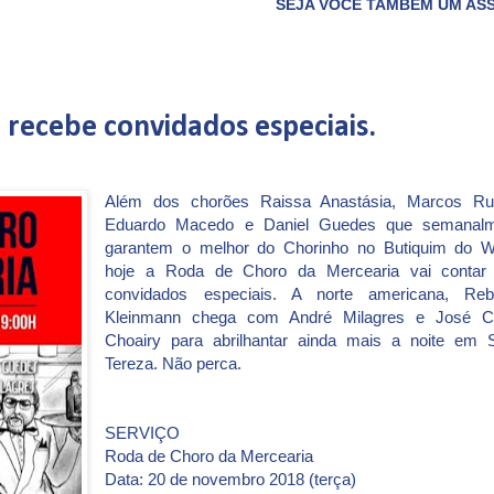
SEJA VOCÊ TAMBÉM UM ASSOCIADO DO CLUBE 
recebe convidados especiais.
Além dos chorões Raissa Anastásia, Marcos Ruf
Eduardo Macedo e Daniel Guedes que semanalm
garantem o melhor do Chorinho no Butiquim do Wa
hoje a Roda de Choro da Mercearia vai contar
convidados especiais. A norte americana, Reb
Kleinmann chega com André Milagres e José Ca
Choairy para abrilhantar ainda mais a noite em 
Tereza. Não perca.
SERVIÇO
Roda de Choro da Mercearia
Data: 20 de novembro 2018 (terça)