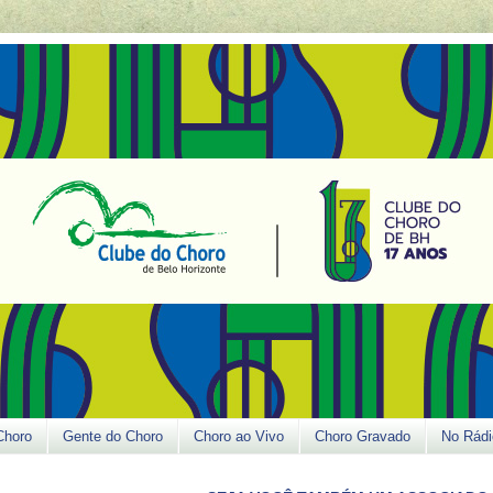
Choro
Gente do Choro
Choro ao Vivo
Choro Gravado
No Rádi