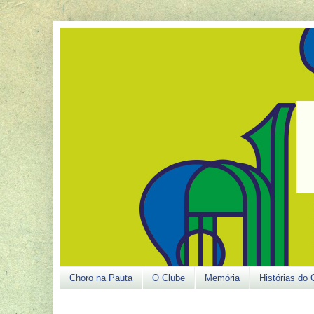
Choro na Pauta
O Clube
Memória
Histórias do 