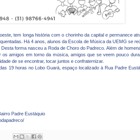
roeste, tem longa história com o chorinho da capital e permanece atr
requentadas. Há 4 anos, alunos da Escola de Música da UEMG se r
ão. Desta forma nasceu a Roda de Choro do Padreco. Além de homen
nir os amigos em torno da música, amigos que se veem pouco dura
de de se encontrar, tocar juntos e confraternizar.
r das 19 horas no Lobo Guará, espaço localizado à Rua Padre Eustá
Bairro Padre Eustáquio
odapadreco/