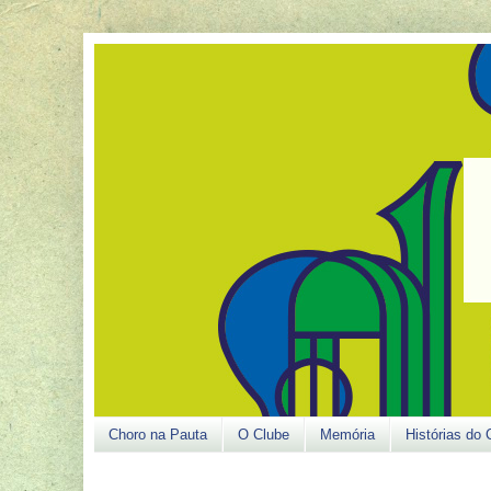
Choro na Pauta
O Clube
Memória
Histórias do 