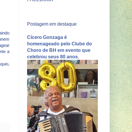
Postagem em destaque
aindo
Cícero Gonzaga é
eúnem
homenageado pelo Clube do
agear
Choro de BH em evento que
nte a
celebrou seus 80 anos.
quio,