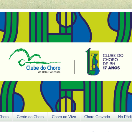
Choro
Gente do Choro
Choro ao Vivo
Choro Gravado
No Rádi