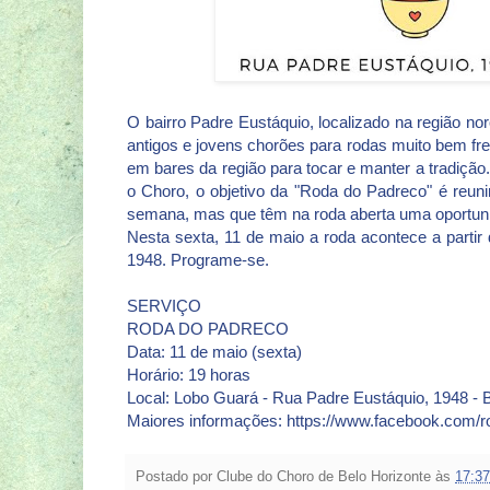
O bairro Padre Eustáquio, localizado na região no
antigos e jovens chorões para rodas muito bem f
em bares da região para tocar e manter a tradiç
o Choro, o objetivo da "Roda do Padreco" é reu
semana, mas que têm na roda aberta uma oportunida
Nesta sexta, 11 de maio a roda acontece a parti
1948. Programe-se.
SERVIÇO
RODA DO PADRECO
Data: 11 de maio (sexta)
Horário: 19 horas
Local: Lobo Guará - Rua Padre Eustáquio, 1948 - 
Maiores informações: https://www.facebook.com/r
Postado por
Clube do Choro de Belo Horizonte
às
17:37