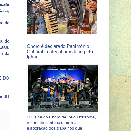
acate
Casa,
sa de
a, do
Choro é declarado Patrimônio
Casa,
Cultural Imaterial brasileiro pelo
am da
Iphan.
BE DO
de BH
O Clube do Choro de Belo Horizonte,
em muito contribuiu para a
elaboração dos trabalhos que