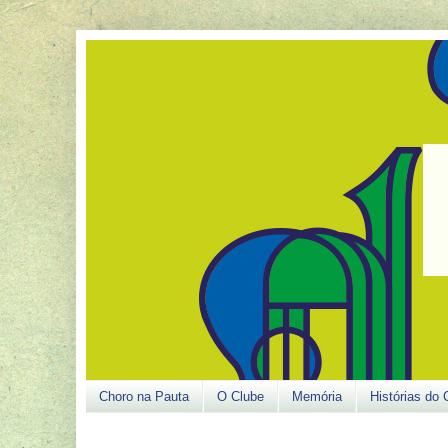
Choro na Pauta
O Clube
Memória
Histórias do 