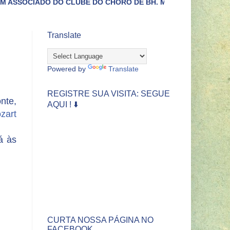
LUBE DO CHORO DE BH. MAIORES INFORMAÇÕES LIGUE (31)342
Translate
Powered by
Translate
REGISTRE SUA VISITA: SEGUE
nte,
AQUI ! ⬇️
zart
á às
CURTA NOSSA PÁGINA NO
FACEBOOK