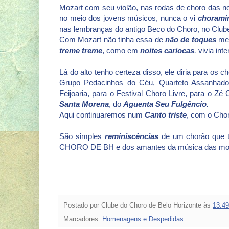
Mozart com seu violão, nas rodas de choro das no
no meio dos jovens músicos, nunca o vi
chorami
nas lembranças do antigo Beco do Choro, no Clube
Com Mozart não tinha essa de
não de toques
me
treme treme
, como em
noites cariocas
,
vivia int
Lá do alto tenho certeza disso, ele diria para 
Grupo Pedacinhos do Céu, Quarteto Assanhado,
Feijoaria, para o Festival Choro Livre, para o 
Santa Morena
, do
Aguenta
Seu Fulgêncio.
Aqui continuaremos num
Canto triste
, com o Cho
São simples
reminiscências
de um chorão que 
CHORO DE BH e dos amantes da música das mon
Postado por
Clube do Choro de Belo Horizonte
às
13:49
Marcadores:
Homenagens e Despedidas