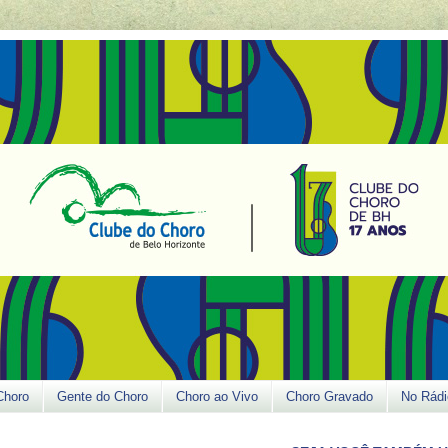
Choro
Gente do Choro
Choro ao Vivo
Choro Gravado
No Rádi