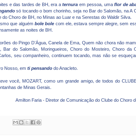
ites e das tardes de BH, era a
ternura
em pessoa, uma
flor de ab
ngando
só tocando o bom chorinho, seja no Bar do Salomão, na A 
 do Choro de BH, no Minas ao Luar e na Serestas do Waldir Silva.
smo que alguém
bole bole
com ele, estava sempre alegre, sem es
ensamente as noites de BH.
os chorões do Pingo D'Água, Canela de Ema, Quem não chora não mam
 Bar do Salomão, Moringueiros, Choro do Mosteiro, Choro da 
Zé Carlos, seu companheiro, continuem tocando, mas não se esqueç
ro Nosso, em
ti pensando
do Anacleto.
teve você, MOZART, como um grande amigo, de todos do CLU
tanhas de Minas Gerais.
Amilton Faria - Diretor de Comunicação do Clube do Choro 